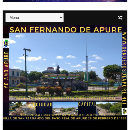
Roberto Smith Perera: El capital privado debe ser el pr
Dernier Cosmetics llena centros comerciales con aulas 
Elena estrena el video de “Los Días Locos”: Una obra vis
El fin de la residencia humanitaria para venezolanos en 
Universidad Santander e Intezia presentan programa ava
Oskar Lares Celebra Su Primer Millón De Reproduccio
Alejandro Fleming: “La elección presidencial debería p
OSKAR LARES CELEBRA SU PRIMER MILLÓN DE REPRO
“Tus Ojos”: lo nuevo de Aron Luix ya disponible
LOS HITMEN REVIVEN LA ESENCIA DEL PERREO CLÁSICO