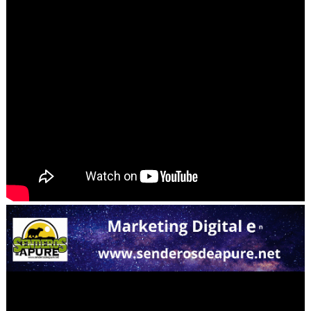
La Orquesta Sinfónica Simanof busca conquistar Japón
“Parque Industrial Caucho” inicia producción de cauch
El guitarrista Orlando Molina presenta el disco “Antes,
Hasta un 50% de los hombres mayores de 40 años padec
Lenny Tavárez debuta en el Billboard Tropical Airplay C