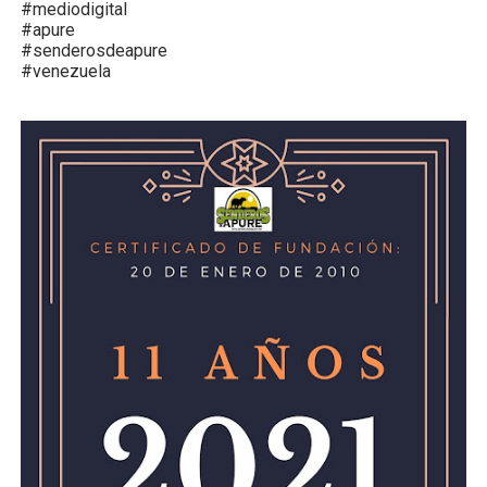
#mediodigital
#apure
#senderosdeapure
#venezuela