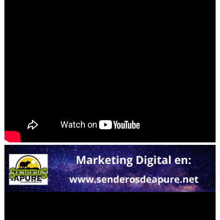
La Orquesta Sinfónica Simanof busca conquistar Japón
“Parque Industrial Caucho” inicia producción de cauch
El guitarrista Orlando Molina presenta el disco “Antes,
Hasta un 50% de los hombres mayores de 40 años padec
Lenny Tavárez debuta en el Billboard Tropical Airplay C