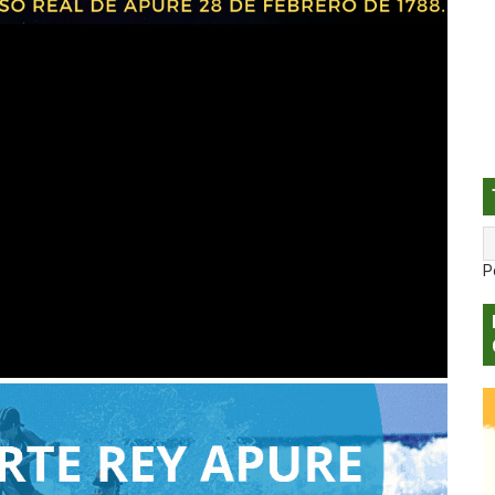
na presenta el disco “Antes, Siempre”: una reinvención de l
es mayores de 40 años padece de disfunción eréctil
Billboard Tropical Airplay Chart con “Pa' Lo Bonito”
n Iberoamérica enfrentan violencia digital
u nuevo sencillo “Melao”
P