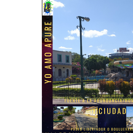
Elena estrena el video de “
El fin de la residencia hum
Universidad Santander e In
Oskar Lares Celebra Su Pr
Periodista Exiliado en EE.U
OSKAR LARES CELEBRA SU
“Tus Ojos”: lo nuevo de Aro
LOS HITMEN REVIVEN LA E
La Orquesta Sinfónica Sim
“Parque Industrial Caucho”