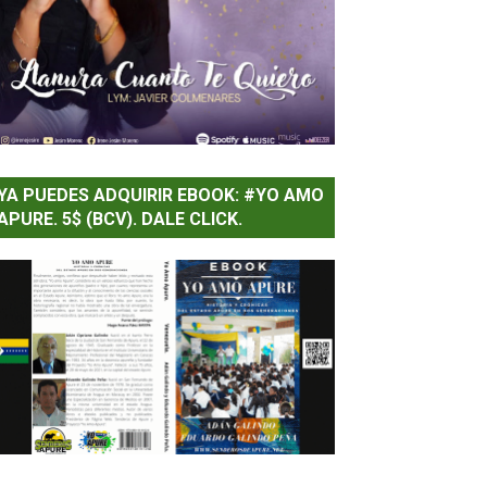
YA PUEDES ADQUIRIR EBOOK: #YO AMO
APURE. 5$ (BCV). DALE CLICK.