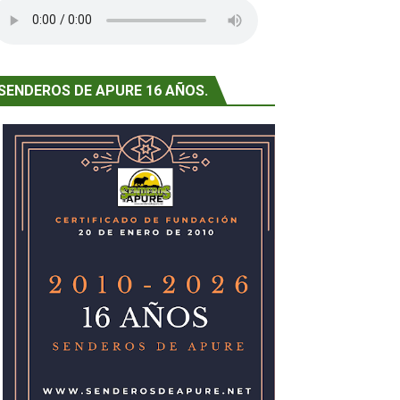
 complicidad musical
ativas
SENDEROS DE APURE 16 AÑOS.
al para el sector educativo en Venezuela
 de sobreseimiento de la causa por tribunal en Apure.
¡BOOM!”
TO EN “LA CULPABLE”
ela