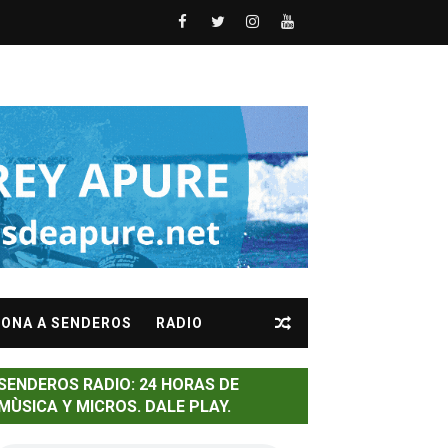
a del Orange
la gira "Evil Death Over Venezuela"
osa.
ONA A SENDEROS
RADIO
a
 de La Guaira
SENDEROS RADIO: 24 HORAS DE
MÙSICA Y MICROS. DALE PLAY.
piel