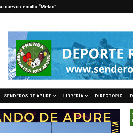
sta José Ángel Méndez debuta como escritor con: La Sonat
Que Promete Dominar El Verano
BANNER PRINCIPAL
 venezolano que conquistará Tomorrowland 2026
vo helado ligero TriLight de Crema Helados
 Horda Oriente presentan "Puerto Infernal" en el marco de 
a bicampeón en la Copa KA'I 2026
tro y ejemplo en el accionar público: Emilio Ramos de la R
SENDEROS DE APURE
LIBRERÍA
DIRECTORIO
D
racas anuncia visita oficial y refuerzo de ayuda humanitari
pital privado debe ser el protagonista de la reconstrucción
ntros comerciales con aulas magistrales sobre salud de la 