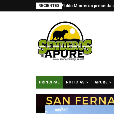
RECIENTES
El compositor y contrabaji
La Nueva Fusión Tropical 
-- Sebastián Rivero, el DJ
Presentado en Caracas nue
Extreme Gore Productions y
Team Codepeques se coron
Falleció en Caracas Un maes
PRINCIPAL
NOTICIAS
APURE
Embajada de Portugal en Ca
Roberto Smith Perera: El ca
Dernier Cosmetics llena ce