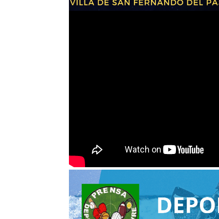
El guitarrista Orlando Moli
Hasta un 50% de los hombr
Lenny Tavárez debuta en el 
Mujeres en roles públicos e
El dúo Monteros presenta s