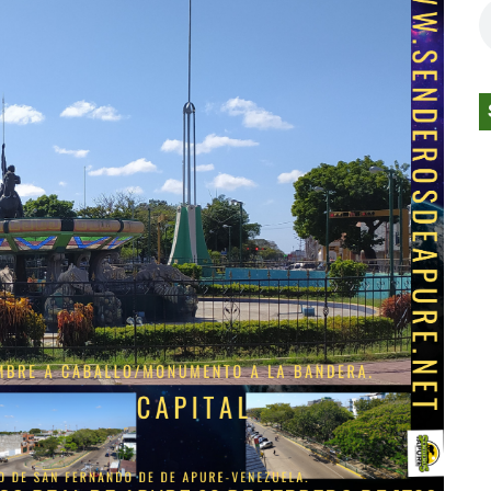
Los Días Locos”: Una obra visual nacida de la intimidad y la
anitaria para venezolanos en España obliga a analizar altern
tezia presentan programa avanzado de Inteligencia Artifici
imer Millón De Reproducciones En Youtube Con “¡BOOM!”
U Eduardo Galindo Peña y su familia recibieron notificación
 PRIMER MILLÓN DE REPRODUCCIONES EN YOUTUBE CON “
n Luix ya disponible
SENCIA DEL PERREO CLÁSICO JUNTO A WISIN Y DE LA GHET
anof busca conquistar Japón
 inicia producción de cauchos para motocicletas en Venezu