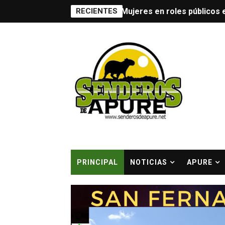
RECIENTES
Mujeres en roles públicos e
El dúo Monteros presenta s
El compositor y contrabaji
La Nueva Fusión Tropical 
-- Sebastián Rivero, el DJ
Presentado en Caracas nue
Extreme Gore Productions y
PRINCIPAL
NOTICIAS
APURE
Team Codepeques se coron
Falleció en Caracas Un maes
Embajada de Portugal en Ca