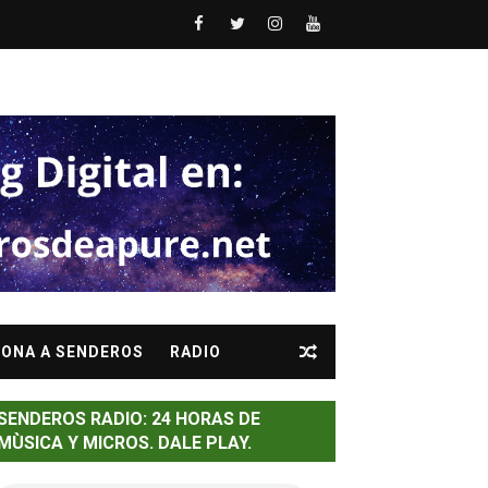
a del Orange
la gira "Evil Death Over Venezuela"
ONA A SENDEROS
RADIO
osa.
SENDEROS RADIO: 24 HORAS DE
MÙSICA Y MICROS. DALE PLAY.
a