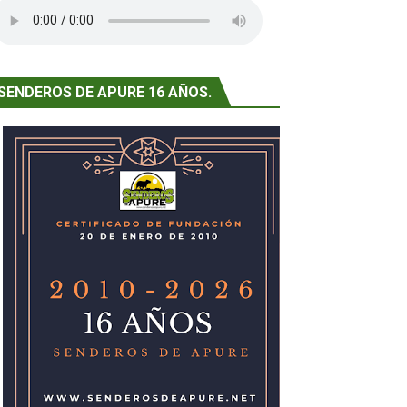
 de La Guaira
piel
SENDEROS DE APURE 16 AÑOS.
 complicidad musical
ativas
al para el sector educativo en Venezuela
”
¡BOOM!”
TO EN “LA CULPABLE”