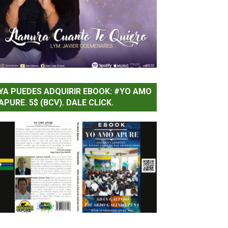
YA PUEDES ADQUIRIR EBOOK: #YO AMO
APURE. 5$ (BCV). DALE CLICK.