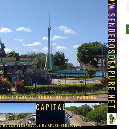
pital privado debe ser el protagonista de la reconstrucción
ntros comerciales con aulas magistrales sobre salud de la 
Los Días Locos”: Una obra visual nacida de la intimidad y la
anitaria para venezolanos en España obliga a analizar altern
tezia presentan programa avanzado de Inteligencia Artifici
imer Millón De Reproducciones En Youtube Con “¡BOOM!”
cción presidencial debería pautarse para diciembre de 2028
 PRIMER MILLÓN DE REPRODUCCIONES EN YOUTUBE CON “
n Luix ya disponible
SENCIA DEL PERREO CLÁSICO JUNTO A WISIN Y DE LA GHET