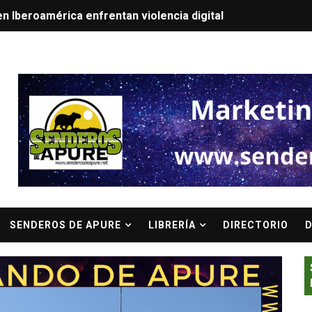
n Iberoamérica enfrentan violencia digital
u nuevo sencillo “Melao”
BANNER PRINCIPAL
sta José Ángel Méndez debuta como escritor con: La Sonat
Que Promete Dominar El Verano
 venezolano que conquistará Tomorrowland 2026
vo helado ligero TriLight de Crema Helados
 Horda Oriente presentan "Puerto Infernal" en el marco de 
SENDEROS DE APURE
LIBRERÍA
DIRECTORIO
D
a bicampeón en la Copa KA'I 2026
tro y ejemplo en el accionar público: Emilio Ramos de la R
racas anuncia visita oficial y refuerzo de ayuda humanitari