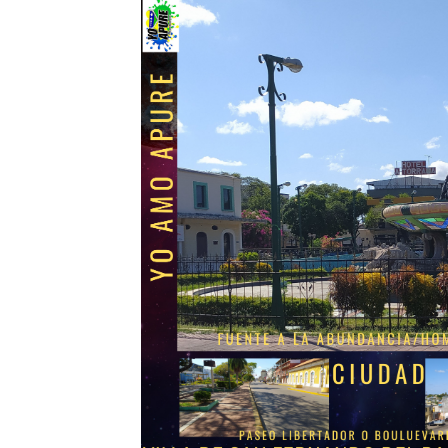
Roberto Smith Perera: El ca
Dernier Cosmetics llena ce
Elena estrena el video de “
El fin de la residencia hum
Universidad Santander e In
Oskar Lares Celebra Su Pr
Alejandro Fleming: “La ele
OSKAR LARES CELEBRA SU
“Tus Ojos”: lo nuevo de Aro
LOS HITMEN REVIVEN LA E