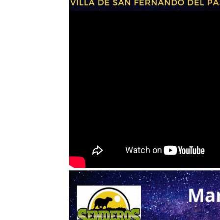
La Orquesta Sinfónica Sim
“Parque Industrial Caucho”
El guitarrista Orlando Moli
Hasta un 50% de los hombr
Lenny Tavárez debuta en el 