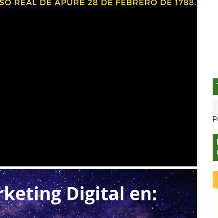
anof busca conquistar Japón
 inicia producción de cauchos para motocicletas en Venezu
na presenta el disco “Antes, Siempre”: una reinvención de l
es mayores de 40 años padece de disfunción eréctil
Billboard Tropical Airplay Chart con “Pa' Lo Bonito”
P